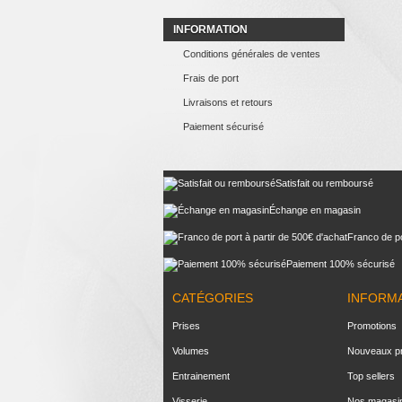
INFORMATION
Conditions générales de ventes
Frais de port
Livraisons et retours
Paiement sécurisé
Satisfait ou remboursé
Échange en magasin
Franco de po
Paiement 100% sécurisé
CATÉGORIES
INFORM
Prises
Promotions
Volumes
Nouveaux pr
Entrainement
Top sellers
Visserie
Nos magasi