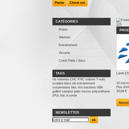
Panier
Check out
CATÉGORIES
1
2
3
Prises
PROD
Volumes
Entrainement
Visserie
Crash Pads / Sacs
TAGS
Lamb Ch
vis
volumes
CHC
FHC
volume
T-nuts
10 micro
scolaire
bacs
clé
entrainement
Plus d'in
suspensions
bloc
rési
tractions
VBA
33,00 €
gullich
campus
plats
micros
polyuréthane
(PU)
Sac à corde
Ajoute
NEWSLETTER