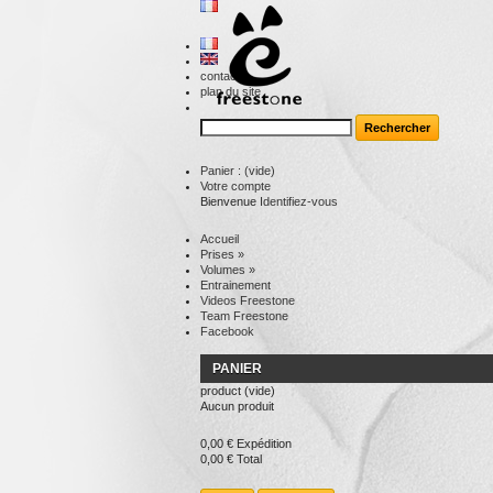
contact
plan du site
Panier :
(vide)
Votre compte
Bienvenue
Identifiez-vous
Accueil
Prises
»
Volumes
»
Entrainement
Videos Freestone
Team Freestone
Facebook
PANIER
product
(vide)
Aucun produit
0,00 €
Expédition
0,00 €
Total