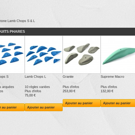
UITS PHARES
ops S
Lamb Chops L
Granite
Supreme Macro
s arquées
10 règles variées
Plus d'infos
Plus d'infos
fos
Plus d'infos
253,00 €
132,00 €
75,00 €
Ajouter au panier
Ajouter au panier
r au panier
Ajouter au panier