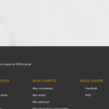
rt à partir de 500€ d'achat
ATION
MON COMPTE
NOUS SUIVRE
Mes commandes
Facebook
oduits
Mes avoirs
RSS
Mes adresses
ns
Mes informations personnelles