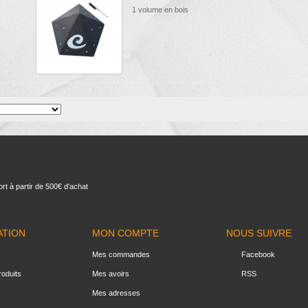
1 volume en bois
rt à partir de 500€ d'achat
ATION
MON COMPTE
NOUS SUIVRE
Mes commandes
Facebook
oduits
Mes avoirs
RSS
Mes adresses