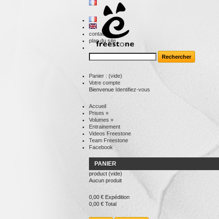
contact
plan du site
Panier :
(vide)
Votre compte
Bienvenue
Identifiez-vous
Accueil
Prises
»
Volumes
»
Entrainement
Videos Freestone
Team Freestone
Facebook
PANIER
product
(vide)
Aucun produit
0,00 €
Expédition
0,00 €
Total