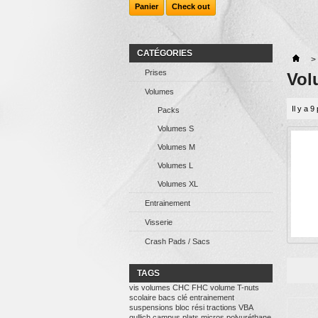
Panier
Check out
CATÉGORIES
>
Prises
Vol
Volumes
Il y a 9
Packs
Volumes S
Volumes M
Volumes L
Volumes XL
Entrainement
Visserie
Crash Pads / Sacs
TAGS
vis
volumes
CHC
FHC
volume
T-nuts
scolaire
bacs
clé
entrainement
suspensions
bloc
rési
tractions
VBA
gullich
campus
plats
micros
polyuréthane