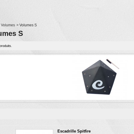
Volumes
>
Volumes S
umes S
 produits.
Escadrille Spitfire